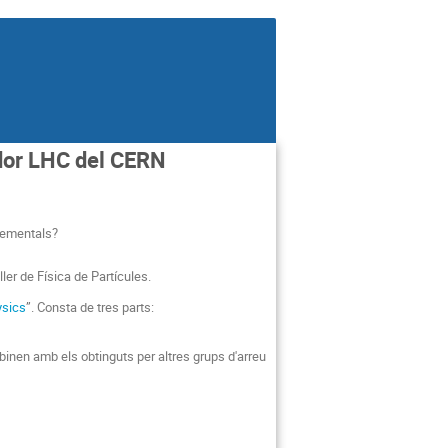
ador LHC del CERN
elementals?
ler de Física de Partícules.
ysics
”. Consta de tres parts:
binen amb els obtinguts per altres grups d'arreu