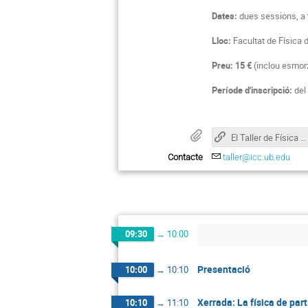
Dates:
dues sessions, a t
Lloc:
Facultat de Física d
Preu:
15 €
(inclou esmorz
Període d'inscripció:
del
El Taller de Física de Partícules
Contacte
taller@icc.ub.edu
09:30
→
10:00
Presentació
10:00
→
10:10
Xerrada: La física de part
10:10
→
11:10