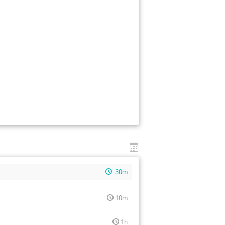
30m
10m
1h