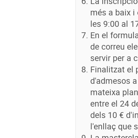
La inscripció
més a baix i
les 9:00 al 
En el formula
de correu ele
servir per a 
Finalitzat el 
d'admesos a 
mateixa plan
entre el 24 
dels 10 € d'i
l'enllaç que 
La masterclas