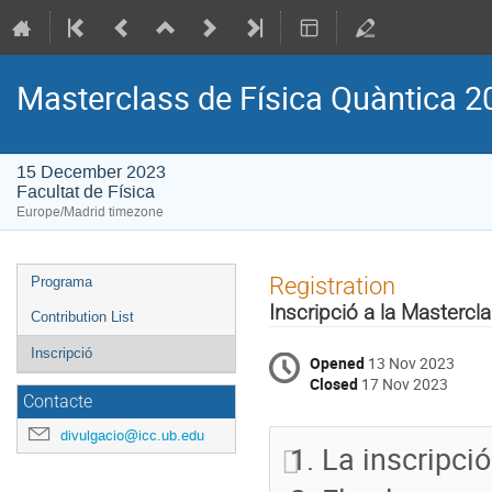
Masterclass de Física Quàntica 2
15 December 2023
Facultat de Física
Europe/Madrid timezone
Event
Registration
Programa
menu
Inscripció a la Masterc
Contribution List
Inscripció
Opened
13 Nov 2023
Closed
17 Nov 2023
Contacte
divulgacio@icc.ub.edu
La inscripció