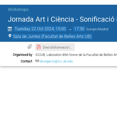
Workshops
Jornada Art i Ciència - Sonificació 
Tuesday 22 Oct 2024, 15:00
→
17:30
Europe/Madrid
Sala de Juntes (Facultat de Belles Arts UB)
Dret d'informació i obtenció del consentiment
Organised by
ICCUB, Laboratori d'Art Sonor de la Facultat de Belles A
Contact
divulgacio@icc.ub.edu