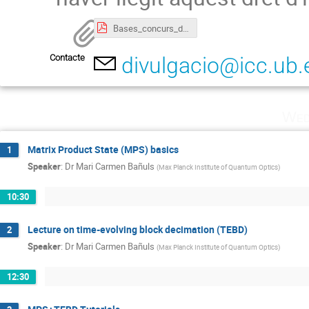
Bases_concurs_dibuixa_el_teu_asteroide_PDF.pdf
Contacte
divulgacio@icc.ub.
Wed
Matrix Product State (MPS) basics
1
Speaker
:
Dr
Mari Carmen Bañuls
(
Max Planck Institute of Quantum Optics
)
10:30
Lecture on time-evolving block decimation (TEBD)
2
Speaker
:
Dr
Mari Carmen Bañuls
(
Max Planck Institute of Quantum Optics
)
12:30