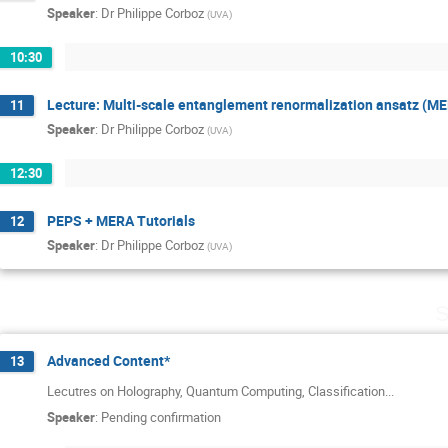
Speaker
:
Dr
Philippe Corboz
(
UVA
)
10:30
Lecture: Multi-scale entanglement renormalization ansatz (M
11
Speaker
:
Dr
Philippe Corboz
(
UVA
)
12:30
PEPS + MERA Tutorials
12
Speaker
:
Dr
Philippe Corboz
(
UVA
)
S
Advanced Content*
13
Lecutres on Holography, Quantum Computing, Classification...
Speaker
:
Pending confirmation