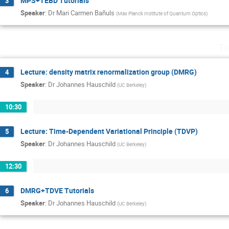
MPS+TEBD Tutorials
3
Speaker
:
Dr
Mari Carmen Bañuls
(
Max Planck Institute of Quantum Optics
)
Th
Lecture: density matrix renormalization group (DMRG)
4
Speaker
:
Dr
Johannes Hauschild
(
UC Berkeley
)
10:30
Lecture: Time-Dependent Variational Principle (TDVP)
5
Speaker
:
Dr
Johannes Hauschild
(
UC Berkeley
)
12:30
DMRG+TDVE Tutorials
6
Speaker
:
Dr
Johannes Hauschild
(
UC Berkeley
)