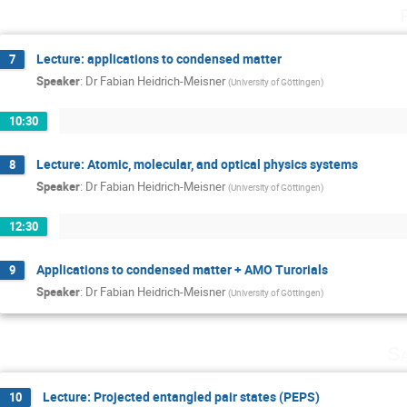
Lecture: applications to condensed matter
7
Speaker
:
Dr
Fabian Heidrich-Meisner
(
University of Göttingen
)
10:30
Lecture: Atomic, molecular, and optical physics systems
8
Speaker
:
Dr
Fabian Heidrich-Meisner
(
University of Göttingen
)
12:30
Applications to condensed matter + AMO Turorials
9
Speaker
:
Dr
Fabian Heidrich-Meisner
(
University of Göttingen
)
Sa
Lecture: Projected entangled pair states (PEPS)
10