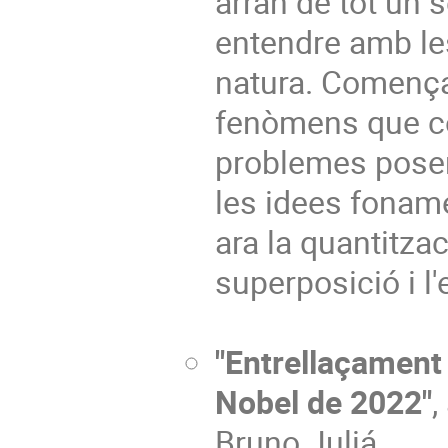
arran de tot un 
entendre amb les
natura. Comença
fenòmens que con
problemes posen
les idees fonam
ara la quantitzac
superposició i l'
"Entrellaçament 
Nobel de 2022"
,
Bruno Juliá