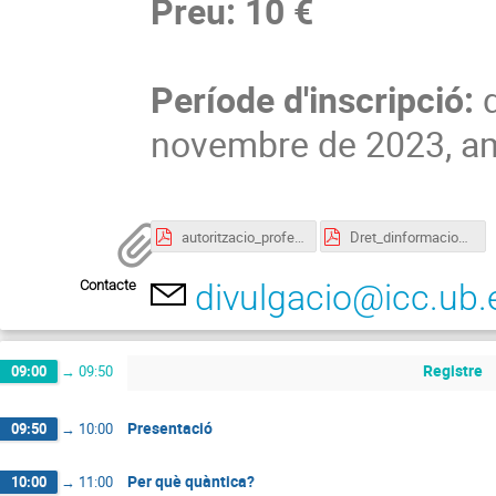
Preu:
10 €
Període d'inscripció:
d
novembre de 2023, a
autoritzacio_professorat.pdf
Dret_dinformacio_consentiment.pdf
Contacte
divulgacio@icc.ub.
Registre
09:00
→
09:50
Presentació
09:50
→
10:00
Per què quàntica?
10:00
→
11:00