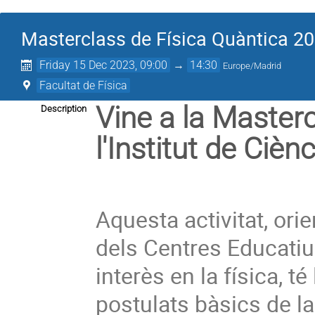
Masterclass de Física Quàntica 2
Friday 15 Dec 2023, 09:00
→
14:30
Europe/Madrid
Facultat de Física
Vine a la Master
Description
l'Institut de Ciè
Aquesta activitat, ori
dels Centres Educati
interès en la física, té
postulats bàsics de la