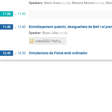
Speakers
:
Maria Arazo
,
Mariona Moreno
,
Mun
(
ICCUB
)
(
ICCUB
)
11:00
→
11:40
Entrellaçament quàntic, desigualtats de Bell i el pr
11:40
→
12:40
Speaker
:
Bruno Juliá
(
ICCUB
)
nobel2022-16x9.pptx
Simulacions de Física amb ordinador
12:40
→
14:30