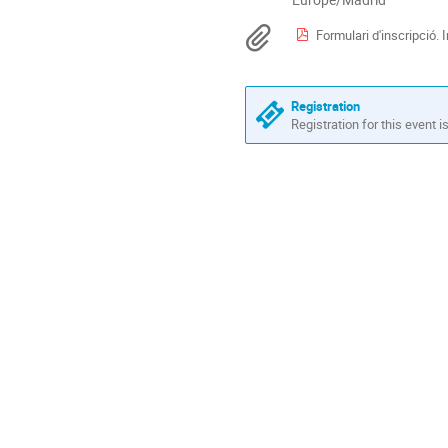
times
Materials
Formulari d'inscripció. 
are
in
Europe/Madrid
Registration
Registration for this event i