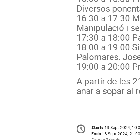
Diversos ponent
16:30 a 17:30 M
Manipulació i se
17:30 a 18:00 P
18:00 a 19:00 Si
Palomares. Jose
19:00 a 20:00 P
A partir de les 
anar a sopar al r
Conference
Starts
13 Sept 2024, 10:
Date/Time
information
Ends
13 Sept 2024, 21:0
All
Europe/Madrid