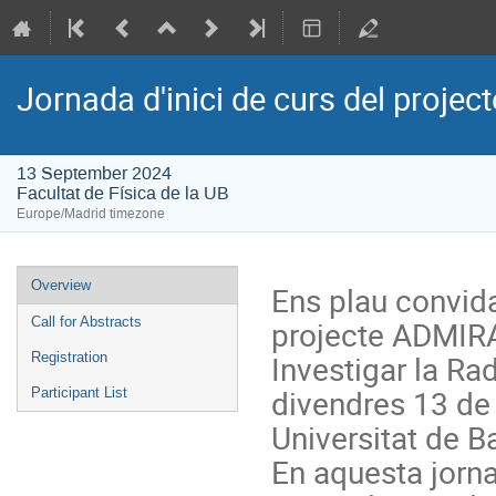
Jornada d'inici de curs del proje
13 September 2024
Facultat de Física de la UB
Europe/Madrid timezone
Event
Overview
Ens plau convida
menu
projecte ADMIRA
Call for Abstracts
Investigar la Rad
Registration
divendres 13 de 
Participant List
Universitat de B
En aquesta jorna