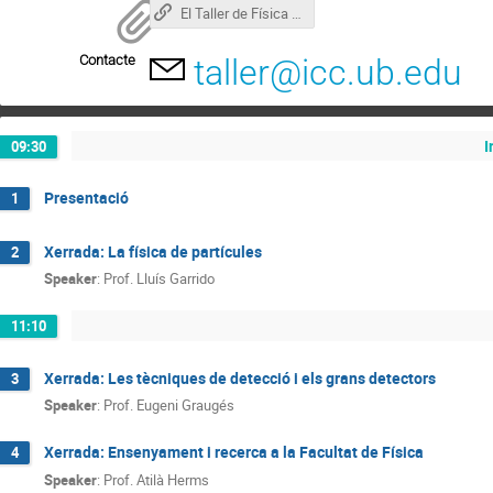
El Taller de Física de Partícules
Contacte
taller@icc.ub.edu
I
09:30
Presentació
1
Xerrada: La física de partícules
2
Speaker
:
Prof.
Lluís Garrido
11:10
Xerrada: Les tècniques de detecció i els grans detectors
3
Speaker
:
Prof.
Eugeni Graugés
Xerrada: Ensenyament i recerca a la Facultat de Física
4
Speaker
:
Prof.
Atilà Herms