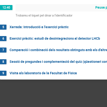
Pausa p
12:40
Trobareu el tiquet pel dinar a l'identificador
Xerrada: Introducció a l'exercici pràctic
5
Exercici pràctic: estudi de desintegracions al detector LHCb
6
Comparació i combinació dels resultats obtinguts amb els d'altre
7
Sessió de pregundes i complementació del quiz (qüestionari co
8
Visita als laboratoris de la Facultat de Física
9