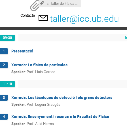
El Taller de Física de Partícules
Contacte
taller@icc.ub.edu
I
09:30
Presentació
1
Xerrada: La física de partícules
2
Speaker
:
Prof.
Lluís Garrido
11:10
Xerrada: Les tècniques de detecció i els grans detectors
3
Speaker
:
Prof.
Eugeni Graugés
Xerrada: Ensenyament i recerca a la Facultat de Física
4
Speaker
:
Prof.
Atilà Herms