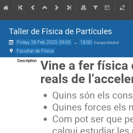
Taller de Física de Partícules
Friday 28 Feb 2020, 09:00
→
18:00
Europe/Madrid
Facultat de Física
Vine a fer físic
Description
reals de l’accel
Quins són els cons
Quines forces els 
Com pot ser que per
calgui estudiar le