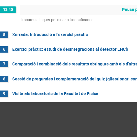
Pausa p
12:40
Trobareu el tiquet pel dinar a l'identificador
Xerrada: Introducció a l'exercici pràctic
5
Exercici pràctic: estudi de desintegracions al detector LHCb
6
Comparació i combinació dels resultats obtinguts amb els d'altre
7
Sessió de pregundes i complementació del quiz (qüestionari co
8
Visita als laboratoris de la Facultat de Física
9