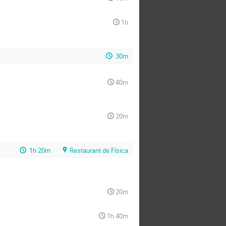
1h
30m
40m
20m
1h 20m
Restaurant de Física
20m
1h 40m