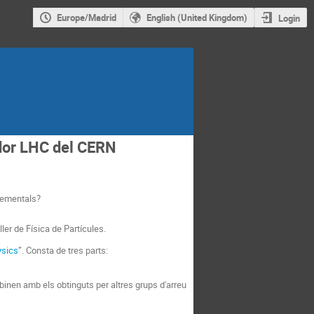
Europe/Madrid
English (United Kingdom)
Login
ador LHC del CERN
elementals?
ler de Física de Partícules.
ysics
”. Consta de tres parts:
binen amb els obtinguts per altres grups d'arreu