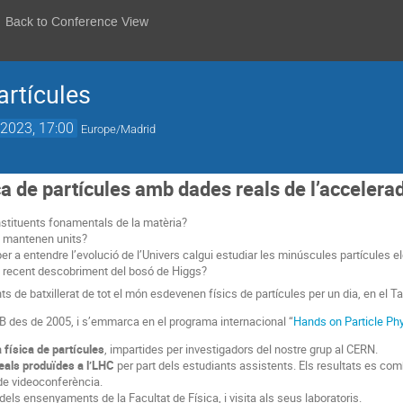
Back to Conference View
artícules
2023, 17:00
Europe/Madrid
ica de partícules amb dades reals de l’acceler
stituents fonamentals de la matèria?
s mantenen units?
er a entendre l’evolució de l’Univers calgui estudiar les minúscules partícules 
 recent descobriment del bosó de Higgs?
s de batxillerat de tot el món esdevenen físics de partícules per un dia, en el Tal
a UB des de 2005, i s’emmarca en el programa internacional “
Hands on Particle Ph
 física de partícules
, impartides per investigadors del nostre grup al CERN.
eals produïdes a l’LHC
per part dels estudiants assistents. Els resultats es com
de videoconferència.
els ensenyaments de la Facultat de Física, i visita als seus laboratoris.