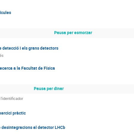
ícules
Pausa per esmorzar
 detecció i els grans detectors
és
cerca a la Facultat de Física
Pausa per dinar
l'identificador
xercici pràctic
de desintegracions al detector LHCb