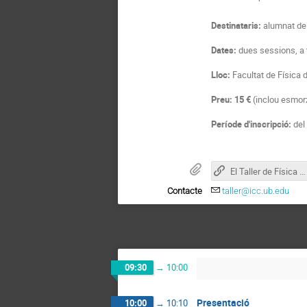
Destinataris:
alumnat d
Dates:
dues sessions, a t
Lloc:
Facultat de Física d
Preu:
15 €
(inclou esmorz
Període d'inscripció:
del
El Taller de Física de Partícules
Contacte
taller@icc.ub.edu
09:30
→
10:00
Presentació
10:00
→
10:10