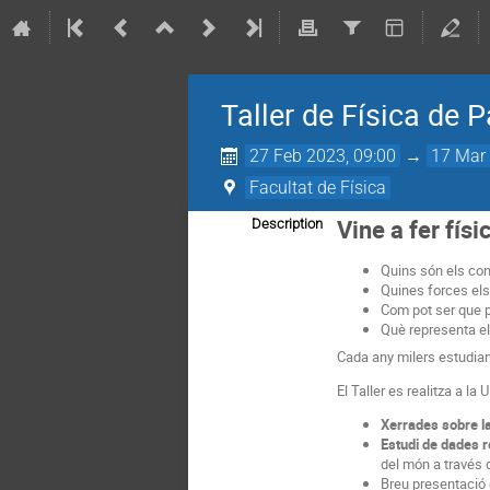
Taller de Física de P
27 Feb 2023, 09:00
→
17 Mar 
Facultat de Física
Vine a fer fís
Description
Quins són els con
Quines forces el
Com pot ser que p
Què representa el
Cada any milers estudiant
El Taller es realitza a l
Xerrades sobre la
Estudi de dades r
del món a través 
Breu presentació d