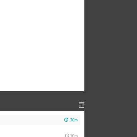
30m
10m