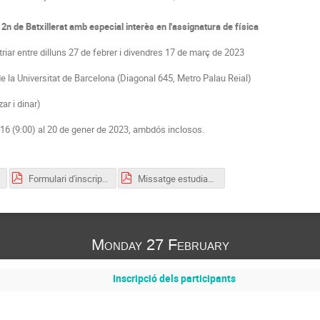
e
2n de Batxillerat amb especial interès en l'assignatura de física
riar entre dilluns 27 de febrer i divendres 17 de març de 2023
e la Universitat de Barcelona (Diagonal 645, Metro Palau Reial)
ar i dinar)
 16 (9:00) al 20 de gener de 2023, ambdós inclosos.
Formulari d'inscripció. Informació detallada.pdf
Missatge estudiants. Document adjunt. Dret d’informació.pdf
Monday 27 February
Inscripció dels participants