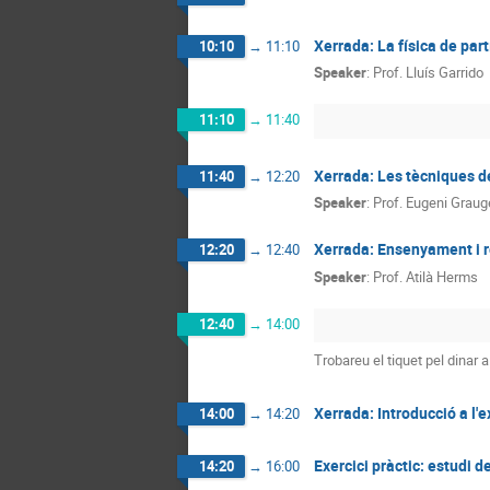
Xerrada: La física de part
10:10
→
11:10
Speaker
:
Prof.
Lluís Garrido
11:10
→
11:40
Xerrada: Les tècniques de
11:40
→
12:20
Speaker
:
Prof.
Eugeni Graug
Xerrada: Ensenyament i re
12:20
→
12:40
Speaker
:
Prof.
Atilà Herms
12:40
→
14:00
Trobareu el tiquet pel dinar a 
Xerrada: Introducció a l'e
14:00
→
14:20
Exercici pràctic: estudi 
14:20
→
16:00