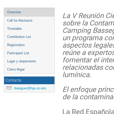
Event
Overview
La V Reunión Cie
menu
sobre la Contami
Call for Abstracts
Camping Bassego
Timetable
un programa com
Contribution List
aspectos legales
Registration
reúne a expertos
Participant List
fomentar el int
Lugar y alojamiento
relacionadas co
Cómo llegar
lumínica.
Contacte
El enfoque princ
lbalaguer@fqa.ub.edu
de la contamina
La Red Española