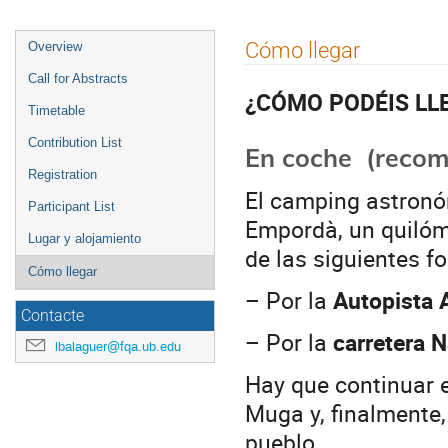
Event
Cómo llegar
Overview
menu
Call for Abstracts
¿CÓMO PODÉIS LL
Timetable
Contribution List
En coche (recom
Registration
El camping astronó
Participant List
Empordà, un quilóm
Lugar y alojamiento
de las siguientes f
Cómo llegar
– Por la
Autopista 
Contacte
– Por la
carretera
N
lbalaguer@fqa.ub.edu
Hay que continuar e
Muga y, finalmente
pueblo.