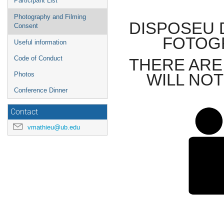
Participant List
Photography and Filming
DISPOSEU 
Consent
FOTOGR
Useful information
Code of Conduct
THERE ARE
WILL NO
Photos
Conference Dinner
Contact
vmathieu@ub.edu