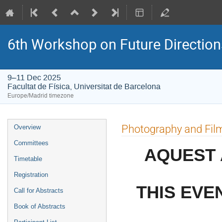
6th Workshop on Future Directio
9–11 Dec 2025
Facultat de Física, Universitat de Barcelona
Europe/Madrid timezone
Event
Photography and Fil
Overview
menu
Committees
AQUEST 
Timetable
Registration
THIS EVE
Call for Abstracts
Book of Abstracts