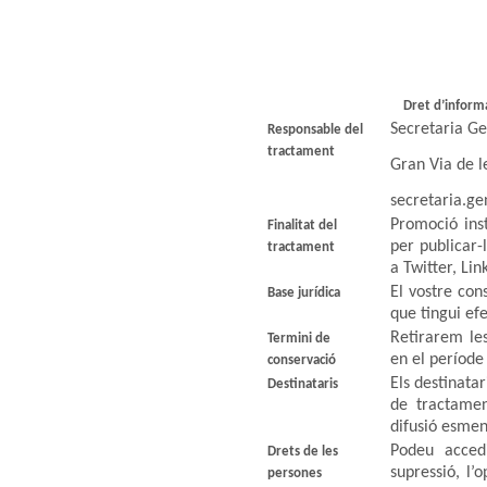
Dret d’informa
Secretaria Ge
Responsable del
tractament
Gran Via de l
secretaria.g
Promoció inst
Finalitat del
per publicar-
tractament
a Twitter, Lin
El vostre co
Base jurídica
que tingui efe
Retirarem les
Termini de
en el període
conservació
Els destinatar
Destinataris
de tractamen
difusió esmen
Podeu accedi
Drets de les
supressió, l’o
persones