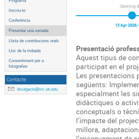
Programa
Opening 
Inscriu-te
Conferència
13 Apr 2026,
Presentar una xerrada
Llista de contribucions orals
Presentació profes
Lloc de la trobada
Aquest tipus de con
Consentiment per a
participat en el pro
fotografies
Les presentacions p
Contacte
següents: Implement
divulgacio@icc.ub.edu
especialment les si
didàctiques o activi
conceptuals o tècni
l’impacte del proje
millora, adaptacion
l’ensenyament de co